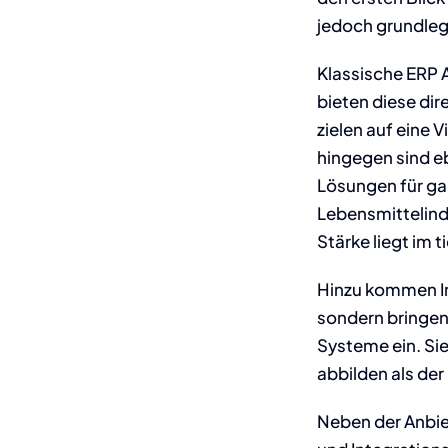
jedoch grundleg
Klassische ERP A
bieten diese dir
zielen auf eine
hingegen sind eb
Lösungen für g
Lebensmittelindu
Stärke liegt im 
Hinzu kommen Im
sondern bringen
Systeme ein. Sie
abbilden als der
Neben der Anbiet