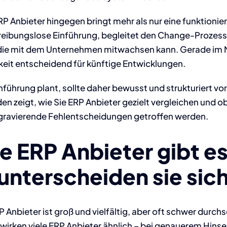
RP Anbieter hingegen bringt mehr als nur eine funktioni
r reibungslose Einführung, begleitet den Change-Prozess 
 die mit dem Unternehmen mitwachsen kann. Gerade im M
keit entscheidend für künftige Entwicklungen.
führung plant, sollte daher bewusst und strukturiert vo
en zeigt, wie Sie ERP Anbieter gezielt vergleichen und o
gravierende Fehlentscheidungen getroffen werden.
he
ERP Anbieter
gibt es
unterscheiden sie sic
P Anbieter ist groß und vielfältig, aber oft schwer durch
 wirken viele ERP Anbieter ähnlich – bei genauerem Hins