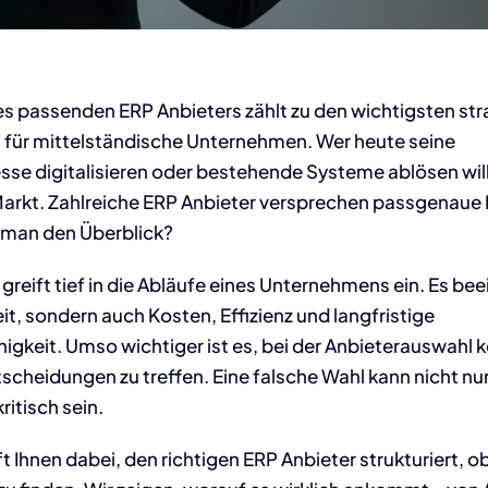
es passenden ERP Anbieters zählt zu den wichtigsten st
für mittelständische Unternehmen. Wer heute seine
se digitalisieren oder bestehende Systeme ablösen will,
Markt. Zahlreiche ERP Anbieter versprechen passgenaue
 man den Überblick?
reift tief in die Abläufe eines Unternehmens ein. Es beei
eit, sondern auch Kosten, Effizienz und langfristige
gkeit. Umso wichtiger ist es, bei der Anbieterauswahl k
scheidungen zu treffen. Eine falsche Wahl kann nicht nu
itisch sein.
lft Ihnen dabei, den richtigen ERP Anbieter strukturiert, o