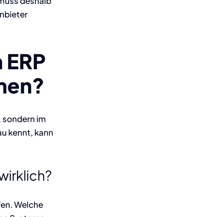
h muss deshalb
Anbieter
n
ERP
hmen?
, sondern im
u kennt, kann
wirklich?
ffen. Welche