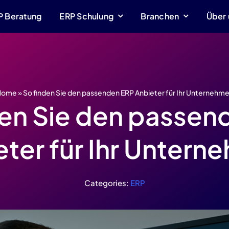
P Beratung
P Beratung
ERP Schulung
ERP Schulung
Branchen
Branchen
Über 
Über 
Home
»
So finden Sie den passenden ERP Anbieter für Ihr Unternehm
den Sie den passen
eter für Ihr Untern
Categories:
ERP