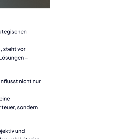
rategischen
 steht vor
 Lösungen –
nflusst nicht nur
eine
r teuer, sondern
bjektiv und