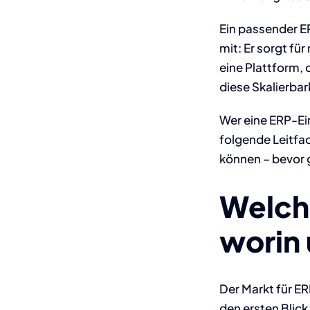
Ein passender E
mit: Er sorgt fü
eine Plattform,
diese Skalierbar
Wer eine ERP-Ein
folgende Leitfad
können – bevor 
Welc
worin 
Der Markt für ER
den ersten Blick