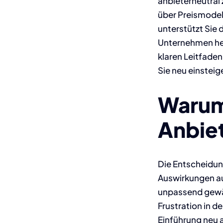
anbieterneutral 
über Preismodel
unterstützt Sie 
Unternehmen hera
klaren Leitfade
Sie neu einstei
Warum
Anbie
Die Entscheidung
Auswirkungen au
unpassend gewäh
Frustration in 
Einführung neu 