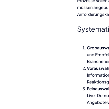
Prozesse sollen
müssen angebund
Anforderungskata
Systemati
Grobauswa
und Empfehl
Branchener
Vorauswah
Informatio
Reaktionsg
Feinauswa
Live-Demos
Angebote v