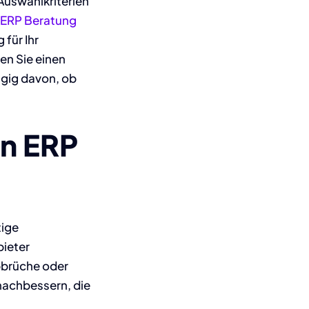
 Auswahlkriterien
ERP Beratung
 für Ihr
en Sie einen
ngig davon, ob
en
ERP
tige
ieter
bbrüche oder
nachbessern, die