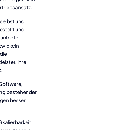
rtriebsansatz.
 selbst und
estellt und
nanbieter
ntwickeln
 die
eister. Ihre
t.
 Software,
lung bestehender
ngen besser
Skalierbarkeit