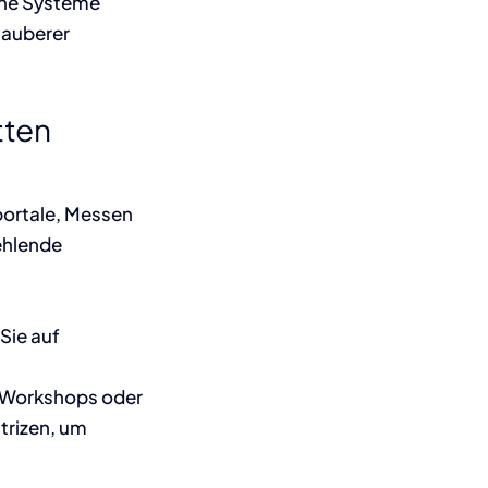
che Systeme
sauberer
tten
portale, Messen
fehlende
Sie auf
de Workshops oder
rizen, um