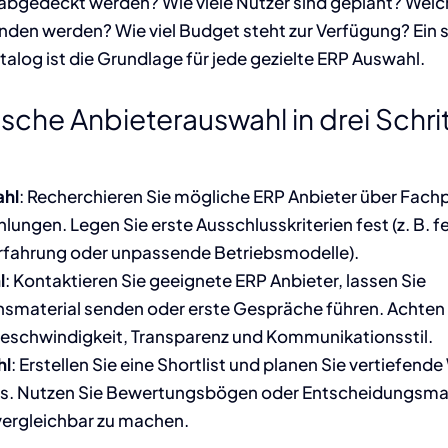
 abgedeckt werden? Wie viele Nutzer sind geplant? Wel
en werden? Wie viel Budget steht zur Verfügung? Ein 
log ist die Grundlage für jede gezielte ERP Auswahl.
sche Anbieterauswahl in drei Schri
hl
: Recherchieren Sie mögliche ERP Anbieter über Fach
ungen. Legen Sie erste Ausschlusskriterien fest (z. B. 
fahrung oder unpassende Betriebsmodelle).
l
: Kontaktieren Sie geeignete ERP Anbieter, lassen Sie
nsmaterial senden oder erste Gespräche führen. Achten 
eschwindigkeit, Transparenz und Kommunikationsstil.
hl
: Erstellen Sie eine Shortlist und planen Sie vertiefen
. Nutzen Sie Bewertungsbögen oder Entscheidungsmat
ergleichbar zu machen.