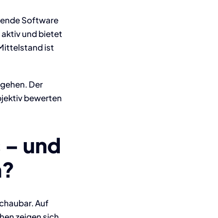
erende Software
aktiv und bietet
ittelstand ist
rgehen. Der
bjektiv bewerten
 – und
h?
schaubar. Auf
ehen zeigen sich