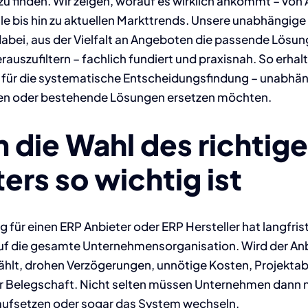
zu finden. Wir zeigen, worauf es wirklich ankommt – von
le bis hin zu aktuellen Markttrends. Unsere unabhängige
dabei, aus der Vielfalt an Angeboten die passende Lösung
uszufiltern – fachlich fundiert und praxisnah. So erhalt
n für die systematische Entscheidungsfindung – unabhä
gen oder bestehende Lösungen ersetzen möchten.
 die Wahl des richtig
ters
so wichtig ist
 für einen ERP Anbieter oder ERP Hersteller hat langfris
f die gesamte Unternehmensorganisation. Wird der Anb
lt, drohen Verzögerungen, unnötige Kosten, Projekta
der Belegschaft. Nicht selten müssen Unternehmen dann 
aufsetzen oder sogar das System wechseln.