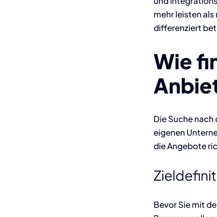
und Integrations
mehr leisten als
differenziert be
Wie f
Anbie
Die Suche nach 
eigenen Unterne
die Angebote ri
Zieldefini
Bevor Sie mit de